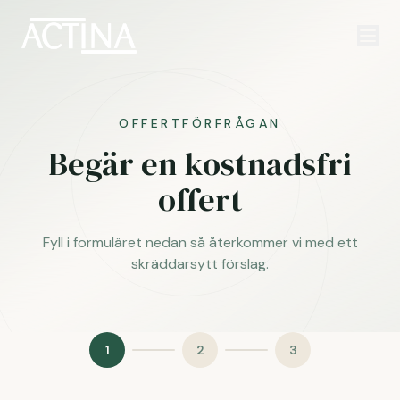
OFFERTFÖRFRÅGAN
Begär en kostnadsfri
offert
Fyll i formuläret nedan så återkommer vi med ett
skräddarsytt förslag.
1
2
3