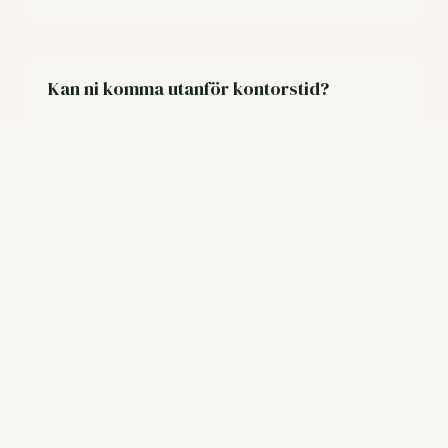
Kan ni komma utanför kontorstid?
Ja, vi kan anpassa tiderna så att arbetet stör
verksamheten så lite som möjligt – exempelvis
tidig morgon eller kväll.
Vad kostar fönsterputs för kontor?
Priset beror på antal fönster, åtkomst och hur
ofta ni vill ha putsat. Vi lämnar en kostnadsfri
offert efter en kort genomgång av era lokaler.