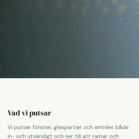
Vad vi putsar
Vi putsar fönster, glaspartier och entréer både
in- och utvändigt och ser till att ramar och