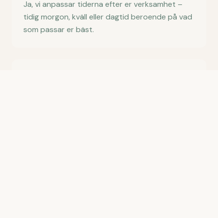
Ja, vi anpassar tiderna efter er verksamhet –
tidig morgon, kväll eller dagtid beroende på vad
som passar er bäst.
Vad kostar kontorsstädning i Solna?
Priset beror på lokalens storlek och
städfrekvens. Vi gör en kostnadsfri städanalys
på plats och lämnar en offert med fast pris.
Använder ni egen personal?
Ja, vi arbetar uteslutande med egen, utbildad
och kollektivavtalsansluten personal.