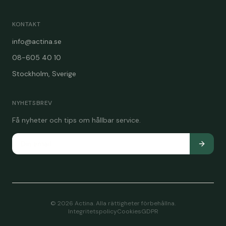
KONTAKT
info@actina.se
08-605 40 10
Stockholm, Sverige
NYHETSBREV
Få nyheter och tips om hållbar service.
©
2026
Actina. Alla rättigheter förbehållna.
Integritetspolicy
Cookies
GDPR