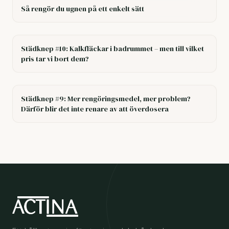
Så rengör du ugnen på ett enkelt sätt
Städknep #10: Kalkfläckar i badrummet – men till vilket
pris tar vi bort dem?
Städknep #9: Mer rengöringsmedel, mer problem?
Därför blir det inte renare av att överdosera