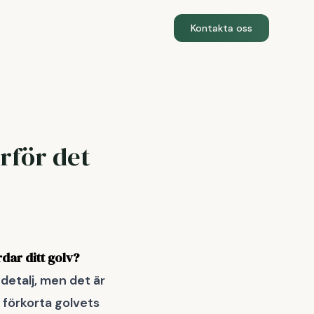
Tjänster
Hållbarhet
Om oss
Offert
Blogg
Kontakta oss
arför det
rdar ditt golv?
 detalj, men det är
 förkorta golvets