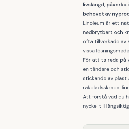
livslängd, påverka 
behovet av nyprod
Linoleum är ett natu
nedbrytbart och kr
ofta tillverkade av
vissa lösningsmedel
För att ta reda på 
en tändare och stic
stickande av plast 
rakbladsskrapa: lino
Att förstå vad du h
nyckel till långsikt