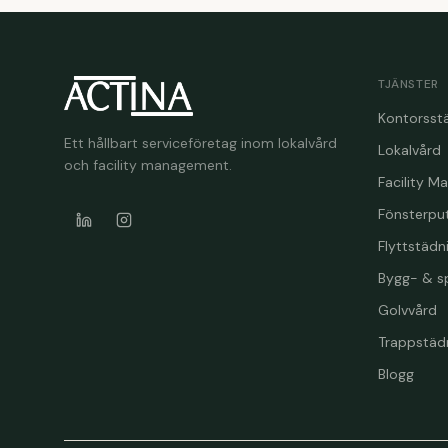
TJÄNSTER
Kontorsst
Ett hållbart serviceföretag inom lokalvård
Lokalvård
och facility management.
Facility 
Fönsterpu
Flyttstädn
Bygg- & s
Golvvård
Trappstäd
Blogg