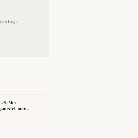
företag i
 #9: Mer
gsmedel, mer
Därför blir det inte
 att överdosera