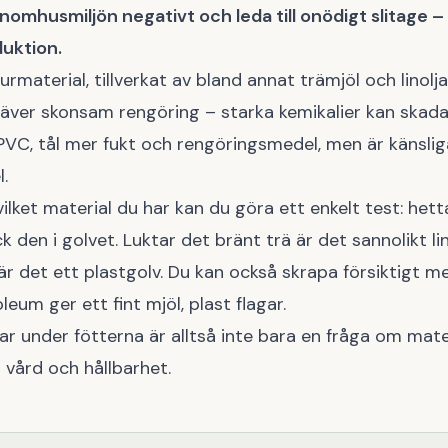
inomhusmiljön negativt och leda till onödigt slitage – v
uktion.
rmaterial, tillverkat av bland annat trämjöl och linolja
äver skonsam rengöring – starka kemikalier kan skada 
 PVC, tål mer fukt och rengöringsmedel, men är känsli
.
vilket material du har kan du göra ett enkelt test: het
k den i golvet. Luktar det bränt trä är det sannolikt l
är det ett plastgolv. Du kan också skrapa försiktigt m
leum ger ett fint mjöl, plast flagar.
ar under fötterna är alltså inte bara en fråga om mate
ig vård och hållbarhet.