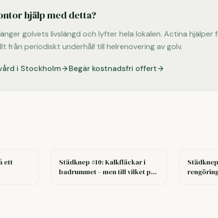
ontor hjälp med detta?
änger golvets livslängd och lyfter hela lokalen. Actina hjälper 
 från periodiskt underhåll till helrenovering av golv.
vård i Stockholm
Begär kostnadsfri offert
 ett
Städknep #10: Kalkfläckar i
Städknep
badrummet – men till vilket pris
rengörin
tar vi bort dem?
problem? 
renare av