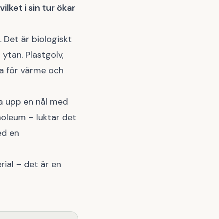
ilket i sin tur ökar
. Det är biologiskt
ytan. Plastgolv,
ga för värme och
ta upp en nål med
inoleum – luktar det
ed en
rial – det är en