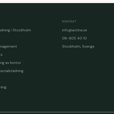
KONTAKT
ädning i Stockholm
info@actina.se
08-605 40 10
Management
Stockholm, Sverige
ts
ing av kontor
pecialstädning
ning